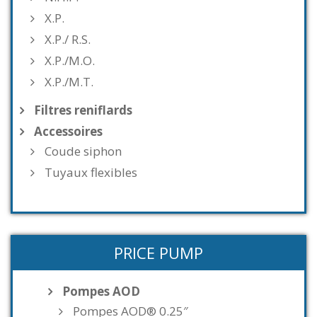
X.P.
X.P./ R.S.
X.P./M.O.
X.P./M.T.
Filtres reniflards
Accessoires
Coude siphon
Tuyaux flexibles
PRICE PUMP
Pompes AOD
Pompes AOD® 0.25″