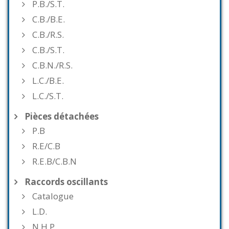
P.B./S.T.
C.B./B.E.
C.B./R.S.
C.B./S.T.
C.B.N./R.S.
L.C./B.E.
L.C./S.T.
Pièces détachées
P.B
R.E/C.B
R.E.B/C.B.N
Raccords oscillants
Catalogue
L.D.
N.H.P.