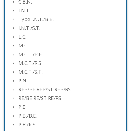
C.B.N.
I.N.T.
Type I.N.T./B.E.
I.N.T./S.T.
L.C.
M.C.T.
M.C.T./B.E
M.C.T./R.S.
M.C.T./S.T.
P.N
REB/BE REB/ST REB/RS
RE/BE RE/ST RE/RS
P.B
P.B./B.E.
P.B./R.S.