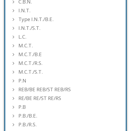
C.B.N.
I.N.T.
Type I.N.T./B.E.
I.N.T./S.T.
L.C.
M.C.T.
M.C.T./B.E
M.C.T./R.S.
M.C.T./S.T.
P.N
REB/BE REB/ST REB/RS
RE/BE RE/ST RE/RS
P.B
P.B./B.E.
P.B./R.S.