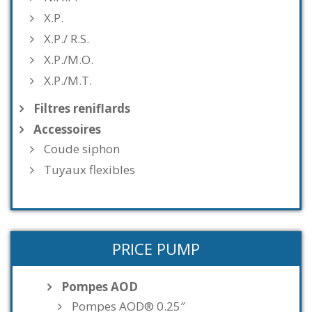
X.P.
X.P./ R.S.
X.P./M.O.
X.P./M.T.
Filtres reniflards
Accessoires
Coude siphon
Tuyaux flexibles
PRICE PUMP
Pompes AOD
Pompes AOD® 0.25″