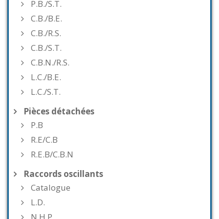
P.B./S.T.
C.B./B.E.
C.B./R.S.
C.B./S.T.
C.B.N./R.S.
L.C./B.E.
L.C./S.T.
Pièces détachées
P.B
R.E/C.B
R.E.B/C.B.N
Raccords oscillants
Catalogue
L.D.
N.H.P.